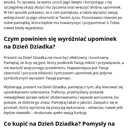
wnuka. To sprawia, że warto uczcić jego święto i korzystając z tej
szczególnej okazji złożyć mu życzenia oraz wręczyć drobny upominek.
W ten sposób pokażesz, że o nim pamiętasz, a także wyrazisz swoją
wdzięczność za jego obecność w Twoim życiu. Pozostawisz również po
sobie pamiątkę, która będzie mu towarzyszyć i przypominać o Tobie,
nawet kiedy wyjedziesz.
Czym powinien się wyróżniać upominek
na Dzień Dziadka?
Prezent na Dzień Dziadka nie musi być efektowny i kosztowny.
Pamiętaj, że liczy się gest, który podkreśli Twoją miłość i przywiązanie, a
nie wartość wręczonego przedmiotu. Najważniejsza jest Twoja
obecność i poczucie bliskości, tymczasem upominek jest jedynie
symbolicznym wyrazem Twojej pamięci.
Wybierając prezent na Dzień Dziadka, pamiętaj o tym, aby kierować się
upodobaniami solenizanta. Trafiony, przemyślany podarek
niewątpliwie sprawi radość obdarowanemu i wywoła wzruszenie, bo
pokaże, że dobrze go znasz. Pamiętaj także o jakości. Zaopatrz się w
produkt, który wyróżnia się precyzją wykonania – wówczas, nawet jeśli
będzie niewielki – doskonale spełni swoją funkcję.
Co kupić na Dzień Dziadka? Pomysły na