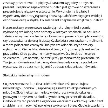
zestawy prezentowe. To piękny, a zarazem wygodny pomysł na
prezent. Elegancko zapakowane pudełko jest gotowe do wręczenia i
prezentuje się niezwykle estetycznie. Wykonujemy je z łuby i
wypełniamy dekoracyjną wełną drzewną. Całość owinięta jest w folię i
ozdobiona dużą wstążką. Co solenizant znajdzie we wnętrzu pudełka?
Nasze zestawy prezentowe zawierają naturalny miód, ręcznie
wykonaną czekoladę oraz herbaty w różnych smakach. To od Ciebie
zależy, czy wybierzesz herbatę z kawałkami pomarańczy i płatkami róż,
czy postawisz na zieloną liściastą. Czekolada z truskawkami, malinami,
a może połączenie czarnych i białych czekoladek? Wybór zależy
wyłącznie od Ciebie. Niezależnie od tego, który z naszych zestawów
przypadnie Ci do gustu, nie mamy wątpliwości, że skradnie serce
solenizanta. Tym bardziej, że oferujemy personalizację prezentu. Na
Twoje zamówienie nadrukujemy dowolną dedykację na pudełku –
wystarczy, że podasz nam jej treść podczas składania zamówienia.
Słoiczki z naturalnym miodem
Co jeszcze możesz kupić na Dzień Dziadka? Jeśli poszukujesz
niewielkiego upominku, zapoznaj się z naszą kolekcją naturalnych
miodów. Złoty nektar zamknięty w dekoracyjnym słoiczku jest
gotowym pomysłem na słodki, symboliczny prezent dla dziadka.
Ozdobiliśmy ten produkt eleganckim wieczkiem i kokardką. Solenizant
znajdzie na nim również naklejkę z wybranymi przez Ciebie życzeniami.