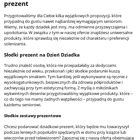
prezent
Przygotowaliśmy dla Ciebie kilka wyjątkowych propozycji, które
przypadną do gustu nawet najbardziej wymagającym seniorom.
Wiemy, że każdy dziadek jest inny, ma odmienne przyzwyczajenia i
upodobania. W związku z tym w naszej ofercie znajdziesz uniwersalne
produkty, które sprawdzą się niezależnie od charakteru i preferencji
solenizanta.
Słodki prezent na Dzień Dziadka
Trudno znaleźć osobę, która nie przepadałaby za słodyczami.
Niezależnie od wieku, przekonań i płci słodkie podarunki kuszą
wyjątkowym smakiem. Tym bardziej, jeśli wykonywane są ręcznie z
wysokogatunkowych, bezpiecznych dla zdrowia półproduktów i
zachwycają przy tym estetyczną formą. Z myślą o miłośnikach
wykwintnych deserów przygotowaliśmy wyjątkowe produkty, które –
co do tego nie mamy żadnych wątpliwości – przypadną do gustu
każdemu seniorowi.
Słodkie zestawy prezentowe
Chcesz podarować dziadkowi prezent, który będzie mu towarzyszył
podczas leniwych popołudni spędzanych w domu przy książce lub
wieczorów przed telewizorem? Zapoznaj się z naszą ofertą obejmującą