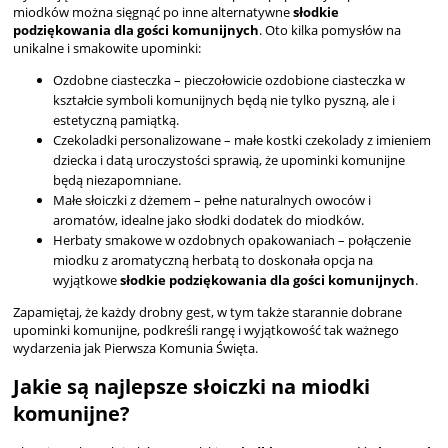
miodków można sięgnąć po inne alternatywne
słodkie
podziękowania dla gości komunijnych
. Oto kilka pomysłów na
unikalne i smakowite upominki:
Ozdobne ciasteczka – pieczołowicie ozdobione ciasteczka w
kształcie symboli komunijnych będą nie tylko pyszną, ale i
estetyczną pamiątką.
Czekoladki personalizowane – małe kostki czekolady z imieniem
dziecka i datą uroczystości sprawią, że upominki komunijne
będą niezapomniane.
Małe słoiczki z dżemem – pełne naturalnych owoców i
aromatów, idealne jako słodki dodatek do miodków.
Herbaty smakowe w ozdobnych opakowaniach – połączenie
miodku z aromatyczną herbatą to doskonała opcja na
wyjątkowe
słodkie podziękowania dla gości komunijnych
.
Zapamiętaj, że każdy drobny gest, w tym także starannie dobrane
upominki komunijne, podkreśli rangę i wyjątkowość tak ważnego
wydarzenia jak Pierwsza Komunia Święta.
Jakie są najlepsze słoiczki na miodki
komunijne?