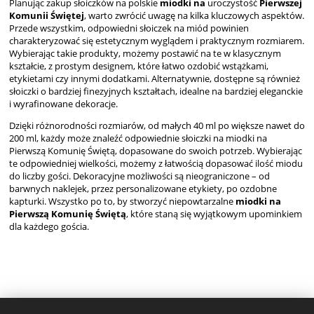
Planując zakup słoiczków na polskie
miodki na
uroczystość
Pierwszej
Komunii Świętej
, warto zwrócić uwagę na kilka kluczowych aspektów.
Przede wszystkim, odpowiedni słoiczek na miód powinien
charakteryzować się estetycznym wyglądem i praktycznym rozmiarem.
Wybierając takie produkty, możemy postawić na te w klasycznym
kształcie, z prostym designem, które łatwo ozdobić wstążkami,
etykietami czy innymi dodatkami. Alternatywnie, dostępne są również
słoiczki o bardziej finezyjnych kształtach, idealne na bardziej eleganckie
i wyrafinowane dekoracje.
Dzięki różnorodności rozmiarów, od małych 40 ml po większe nawet do
200 ml, każdy może znaleźć odpowiednie słoiczki na miodki na
Pierwszą Komunię Świętą, dopasowane do swoich potrzeb. Wybierając
te odpowiedniej wielkości, możemy z łatwością dopasować ilość miodu
do liczby gości. Dekoracyjne możliwości są nieograniczone – od
barwnych naklejek, przez personalizowane etykiety, po ozdobne
kapturki. Wszystko po to, by stworzyć niepowtarzalne
miodki na
Pierwszą Komunię Świętą
, które staną się wyjątkowym upominkiem
dla każdego gościa.