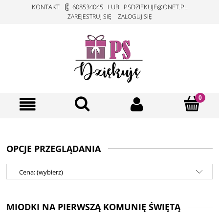
KONTAKT
608534045
LUB
PSDZIEKUJE@ONET.PL
ZAREJESTRUJ SIĘ
ZALOGUJ SIĘ
OPCJE PRZEGLĄDANIA
Cena: (wybierz)
MIODKI NA PIERWSZĄ KOMUNIĘ ŚWIĘTĄ