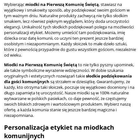
Wybierając
miodki na Pierwszą Komunię Świętą
, stawiasz na
wyjątkowy i smakowity sposób, aby podziękować swoim gościom w
tym ważnym dniu. Naturalne produkty zachwycą nie tylko słodkim
smakiem, lecz również pięknym wyglądem, który doda uroczystości
elegancji. Unikalność tych słodkich podziękowań polega na możliwości
personalizacji etykiet. Możemy umieścić tam podziękowania, imię
dziecka oraz datę komunii, co uczyni ten prezent jeszcze bardziej
osobistym i niezapomnianym. Każdy słoiczek to małe dzieło sztuki,
które z pewnością przypadnie do gustu wszystkim gościom, niezależnie
od wieku.
Miodki na Pierwszą Komunię Świętą
to nie tylko pyszny upominek,
ale także symboliczne wyrażenie wdzięczności. W dobie szukania
oryginalnych i estetycznych rozwiązań takie
słodkie podziękowania
dla gości komunijnych
są strzałem w dziesiątkę. Gwarantujemy, że
każdy, kto otrzyma taki słoiczek, poczuje się wyjątkowo doceniony i na
długo zapamięta tę uroczystość. Nasze miodki są w 100% naturalne
wytwarzane w polskich pasiekach, co daje pewność, że częstujemy
swoich bliskich zdrowym i wartościowym produktem. Wybierz naszą
ofertę, a każda komunia stanie się jeszcze bardziej magiczna i
niezapomniana.
Personalizacja etykiet na miodkach
komunijnych