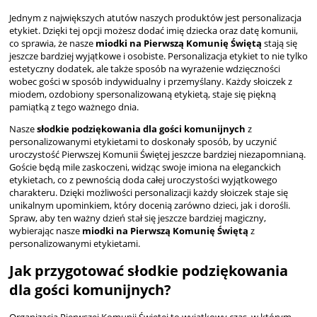
Jednym z największych atutów naszych produktów jest personalizacja
etykiet. Dzięki tej opcji możesz dodać imię dziecka oraz datę komunii,
co sprawia, że nasze
miodki na Pierwszą Komunię Świętą
stają się
jeszcze bardziej wyjątkowe i osobiste. Personalizacja etykiet to nie tylko
estetyczny dodatek, ale także sposób na wyrażenie wdzięczności
wobec gości w sposób indywidualny i przemyślany. Każdy słoiczek z
miodem, ozdobiony spersonalizowaną etykietą, staje się piękną
pamiątką z tego ważnego dnia.
Nasze
słodkie podziękowania dla gości komunijnych
z
personalizowanymi etykietami to doskonały sposób, by uczynić
uroczystość Pierwszej Komunii Świętej jeszcze bardziej niezapomnianą.
Goście będą mile zaskoczeni, widząc swoje imiona na eleganckich
etykietach, co z pewnością doda całej uroczystości wyjątkowego
charakteru. Dzięki możliwości personalizacji każdy słoiczek staje się
unikalnym upominkiem, który docenią zarówno dzieci, jak i dorośli.
Spraw, aby ten ważny dzień stał się jeszcze bardziej magiczny,
wybierając nasze
miodki na Pierwszą Komunię Świętą
z
personalizowanymi etykietami.
Jak przygotować słodkie podziękowania
dla gości komunijnych?