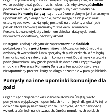
Organizacja Pierwszej Komunii Świętej to wyjątkowy czas, w którym
warto podziękować gościom za ich obecność. Aby stworzyć
słodkie
podziękowania dla gości komunijnych
, wybierz
miodki na
Pierwszą Komunię Świętą
- są one zarówno pięknym, jak i smacznym
upominkiem. Wybierając miodki, zwróć uwagę na ich jakość oraz
estetykę opakowania. Najlepiej postawić na produkty z lokalnych
pasiek, które zachwycą naturalnym smakiem i aromatem.
Personalizowane etykiety z imieniem dziecka i datą wydarzenia
wprowadzą dodatkowy, osobisty akcent.
Następnie, zadbaj o eleganckie zaprezentowanie
słodkich
podziękowań dla gości komunijnych
. Możesz umieścić miodki w
ozdobnych woreczkach lub w specjalnych pudełeczkach, które będą
harmonizować się z dekoracjami komunijnymi. Dodaj małe karteczki z
podziękowaniami, aby goście poczuli się docenieni. Przygotowując
miodki na Pierwszą Komunię Świętą
w ten sposób, stworzysz
niezapomniany prezent, który na długo pozostanie w pamięci bliskich.
Pomysły na inne upominki komunijne dla
gości
Organizując przyjęcie z okazji Pierwszej Komunii Świętej, warto
pomyśleć o wyjątkowych upominkach komunijnych dla gości. W tej roli
doskonale spisują się różnego rodzaju słodycze, które z pewnością
wywołają uśmiech na ich twarzach. Oprócz popularnych polskich