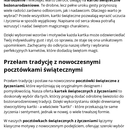
Narodzenie
i Mikołajki, warto zwrócić uwagę na
kartki świąteczne
bożonarodzeniowe
. Te drobne, lecz pełne uroku gesty przynoszą
wiele radości zarówno odbiorcom, jak i nadawcom. Dlaczego warto je
wybrać? Przede wszystkim, kartki świąteczne pozwalają wyrazić uczucia
i życzenia w sposób wyjątkowy. Napisane od serca słowa potrafią
wzruszyć i nadać świętom magicznego charakteru.
Dzięki wyborowi wzorów i motywów każda kartka może odzwierciedlać
Twój indywidualny gust i styl, co sprawia, że staje się ona unikatowym
upominkiem. Zachęcamy do odkrycia naszej oferty i wybrania
perfekcyjnych karnetów, które dodadzą świętom magii.
Przełam tradycję z nowoczesnymi
pocztówkami świątecznymi
Przełam tradycję i postaw na nowoczesne
pocztówki świąteczne z
życzeniami
, które wyróżniają się oryginalnym designem i
pomysłowością. Nasza oferta
kartek świątecznych z życzeniami
to
doskonały wybór dla tych, którzy pragną dodać odrobinę świeżości do
bożonarodzeniowej tradycji. Dzięki wykorzystaniu sklejki drewnianej
stworzyliśmy kartki - a właściwie "kartki" - które przekazują te same
życzenia i sentyment, jednak w nowej, o wiele trwalszej formie.
W naszych
pocztówkach świątecznych z życzeniami
łączymy
klasyczne motywy z nowoczesnym podejściem, oferując szeroki wybór