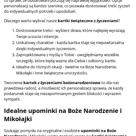
co sprawi, że obdarowani poczują się naprawdę wyjątkowo. Opcje
personalizacji są bardzo szerokie, co pozwala dostosować treść życzeń
do indywidualnych potrzeb i upodobań.
Dlaczego warto wybrać nasze
kartki świąteczne z życzeniami
?
Dostosowanie treści - wybierz słowa, które najlepiej wyrażają
Twoje uczucia i intencje.
Unikatowy charakter - każda kartka staje się niepowtarzalna
dzięki indywidualnym życzeniom.
Zaprojektowane z myślą o Tobie - uwzględniamy wszelkie
szczegóły, które będą ważne dla Ciebie i odbiorcy kartki.
Idealne do różnych okazji - świetne na Boże Narodzenie,
Mikołajki i inne świąteczne uroczystości.
Tworzenie
kartek z życzeniami bożonarodzeniowe
to dla nas
prawdziwa radość, a możliwość ich personalizacji sprawia, że każdy
podarunek staje się niezapomnianym gestem bliskości i wyrazem
sympatii.
Idealne upominki na Boże Narodzenie i
Mikołajki
Szukając pomysłu na oryginalne i osobiste
upominki na Boże