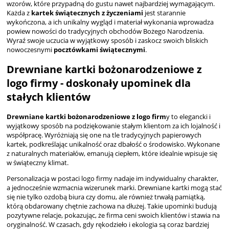
wzorów, które przypadną do gustu nawet najbardziej wymagającym.
Każda z
kartek świątecznych z życzeniami
jest starannie
wykończona, a ich unikalny wygląd i materiał wykonania wprowadza
powiew nowości do tradycyjnych obchodów Bożego Narodzenia.
Wyraź swoje uczucia w wyjątkowy sposób i zaskocz swoich bliskich
nowoczesnymi
pocztówkami świątecznymi
.
Drewniane kartki bożonarodzeniowe z
logo firmy - doskonały upominek dla
stałych klientów
Drewniane kartki bożonarodzeniowe z logo firm
y to elegancki i
wyjątkowy sposób na podziękowanie stałym klientom za ich lojalność i
współpracę. Wyróżniają się one na tle tradycyjnych papierowych
kartek, podkreślając unikalność oraz dbałość o środowisko. Wykonane
z naturalnych materiałów, emanują ciepłem, które idealnie wpisuje się
w świąteczny klimat.
Personalizacja w postaci logo firmy nadaje im indywidualny charakter,
a jednocześnie wzmacnia wizerunek marki. Drewniane kartki mogą stać
się nie tylko ozdobą biura czy domu, ale również trwałą pamiątką,
którą obdarowany chętnie zachowa na dłużej. Takie upominki budują
pozytywne relacje, pokazując, że firma ceni swoich klientów i stawia na
oryginalność. W czasach, gdy rękodzieło i ekologia są coraz bardziej