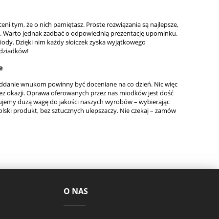
i tym, że o nich pamiętasz. Proste rozwiązania są najlepsze,
tkę. Warto jednak zadbać o odpowiednią prezentację upominku.
miody. Dzięki nim każdy słoiczek zyska wyjątkowego
 dziadków!
e
 oddanie wnukom powinny być doceniane na co dzień. Nic więc
bez okazji. Oprawa oferowanych przez nas miodków jest dość
ązujemy dużą wagę do jakości naszych wyrobów – wybierając
olski produkt, bez sztucznych ulepszaczy. Nie czekaj – zamów
O NAS