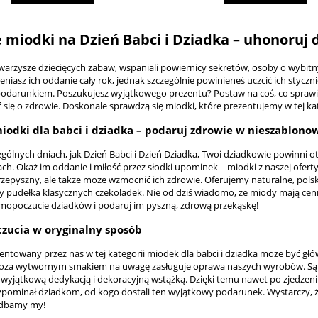
 miodki na Dzień Babci i Dziadka – uhonor
owarzysze dziecięcych zabaw, wspaniali powiernicy sekretów, osoby o wybit
iasz ich oddanie cały rok, jednak szczególnie powinieneś uczcić ich styczniow
darunkiem. Poszukujesz wyjątkowego prezentu? Postaw na coś, co sprawi
 się o zdrowie. Doskonale sprawdzą się miodki, które prezentujemy w tej kat
iodki dla babci i dziadka – podaruj zdrowie w nieszablo
ególnych dniach, jak Dzień Babci i Dzień Dziadka, Twoi dziadkowie powinni
h. Okaż im oddanie i miłość przez słodki upominek – miodki z naszej oferty
rzepyszny, ale także może wzmocnić ich zdrowie. Oferujemy naturalne, polsk
y pudełka klasycznych czekoladek. Nie od dziś wiadomo, że miody mają cenn
mopoczucie dziadków i podaruj im pyszną, zdrową przekąskę!
zucia w oryginalny sposób
entowany przez nas w tej kategorii miodek dla babci i dziadka może być głó
oza wytwornym smakiem na uwagę zasługuje oprawa naszych wyrobów. Są p
wyjątkową dedykacją i dekoracyjną wstążką. Dzięki temu nawet po zjedzeniu
ypominał dziadkom, od kogo dostali ten wyjątkowy podarunek. Wystarczy, ż
adbamy my!