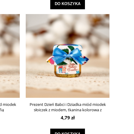
DO KOSZYKA
ód miodek
Prezent Dzień Babci i Dziadka miód miodek
fią
słoiczek z miodem, tkanina kolorowa z
kokardką
4,79 zł