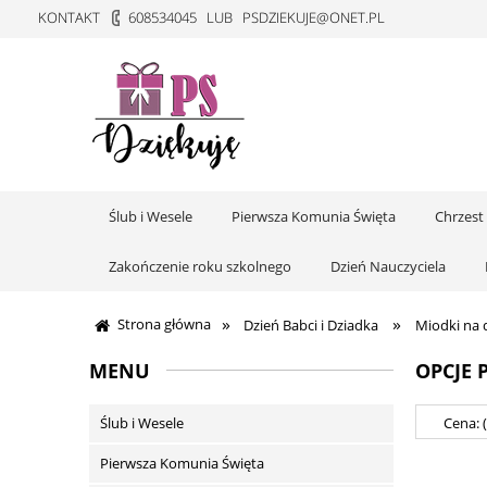
KONTAKT
608534045
LUB
PSDZIEKUJE@ONET.PL
Ślub i Wesele
Pierwsza Komunia Święta
Chrzest
Zakończenie roku szkolnego
Dzień Nauczyciela
»
»
Strona główna
Dzień Babci i Dziadka
Miodki na d
MENU
OPCJE 
Ślub i Wesele
Cena: 
Pierwsza Komunia Święta