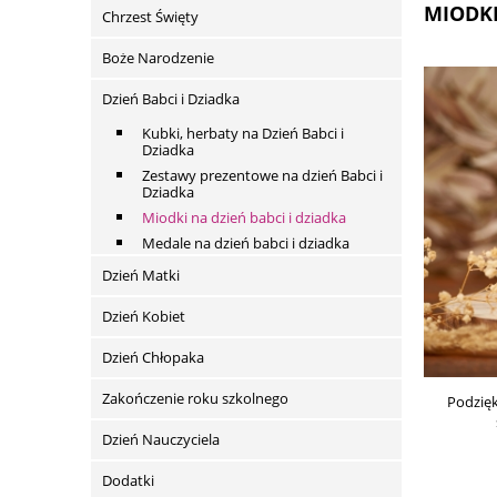
MIODKI
Chrzest Święty
Boże Narodzenie
Dzień Babci i Dziadka
Kubki, herbaty na Dzień Babci i
Dziadka
Zestawy prezentowe na dzień Babci i
Dziadka
Miodki na dzień babci i dziadka
Medale na dzień babci i dziadka
Dzień Matki
Dzień Kobiet
Dzień Chłopaka
Zakończenie roku szkolnego
Podzięk
Dzień Nauczyciela
Dodatki