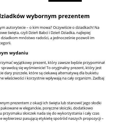
uj dziadków wybornym prezentem
nym autorytecie – o kim mowa? Oczywiście o dziadkach! Na
e święta, czyli Dzień Babci i Dzień Dziadka, najlepiej
 dziadkom mnóstwo radości, a jednocześnie pozwoli im
egorii.
nowym wydaniu
 otrzymać wyjątkowy prezent, który zawsze będzie przypominał
 sprawdzą się wyśmienicie! To oryginalny prezent, który jest
ie dary pszczele, które są ciekawą alternatywą dla bukietu
e właściwości i korzystnie wpływają na cały organizm. Zadbaj
wnym prezentem z okazji ich święta lub stanowić jego słodki
akowane w eleganckie, poręczne słoiczki, dodatkowo
 przysmaku słoiczek nada się do wykorzystania i cały czas
e wybierzesz pasującą etykietę spośród naszych propozycji –