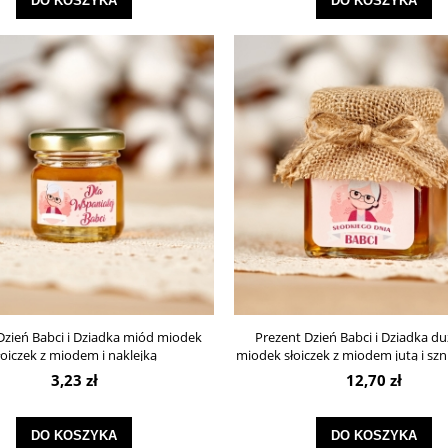
DO KOSZYKA
DO KOSZYKA
Dzień Babci i Dziadka miód miodek
Prezent Dzień Babci i Dziadka d
łoiczek z miodem i naklejką
miodek słoiczek z miodem jutą i sz
ml
3,23 zł
12,70 zł
DO KOSZYKA
DO KOSZYKA