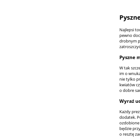
Pyszne
Najlepsi t
pewno docen
drobnym po
zatroszczyć
Pyszne m
W tak szcz
im o wnukac
nie tylko p
kwiatów cz
o dobre sa
Wyraź uc
Każdy prez
dodatek. P
ozdobione 
będzie prz
o resztę z