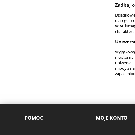
Zadbaj o
Dziadkowie
dlatego mo
W tej kate
charakteru
Uniwersa
Wyjątkową 
nie stoi n
uniwersaln
miody z na
zapas miod
POMOC
MOJE KONTO