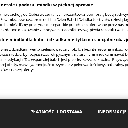
 detale i podaruj miodki w pięknej oprawie
 nie oczekują od Ciebie wyszukanych prezentów. Z pewnością będą zachwycen
żesz mieć pewność, że miodki na Dzień Babci i Dziadka to strzał w dziesią
gorii umieściliśmy praktyczne i eleganckie pudełka na oferowane przez nas 
. Ozdobne opakowanie z motywem pszczółki bez wątpienia rozczuli Twoich
lne miodki dla babci i dziadka nie tylko na specjalne okazj
więź z dziadkami warto pielęgnować cały rok. Ich bezinteresowna miłość i
a przeszkodzie, by rozpieszczać ich pysznymi, naturalnymi miodkami nawet 
a – dedykacja “Dla wspaniałej babci” jest przecież zawsze aktualna! Przywi
szej oferty, masz gwarancję, że otrzymujesz pełnowartościowy, naturalny, p
ków z naszej oferty!
PŁATNOŚCI I DOSTAWA
INFORMACJE