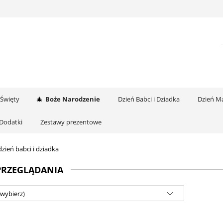
 Święty
Boże Narodzenie
Dzień Babci i Dziadka
Dzień Ma
Dodatki
Zestawy prezentowe
zień babci i dziadka
PRZEGLĄDANIA
(wybierz)