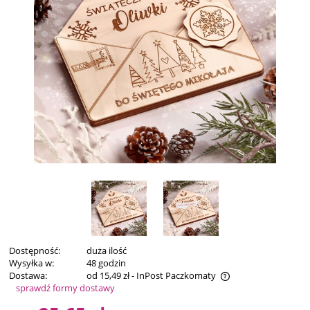
Dostępność:
duża ilość
Wysyłka w:
48 godzin
Dostawa:
od 15,49 zł
- InPost Paczkomaty
sprawdź formy dostawy
Cena nie zawiera ewentualnych kosztów płatności