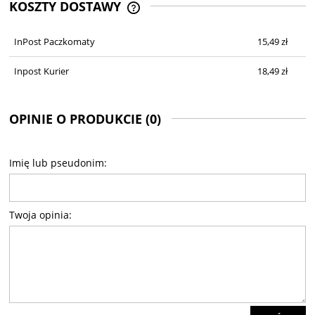
KOSZTY DOSTAWY
CENA NIE ZAWIERA EWENTUALNYCH
KOSZTÓW PŁATNOŚCI
InPost Paczkomaty
15,49 zł
Inpost Kurier
18,49 zł
OPINIE O PRODUKCIE (0)
Imię lub pseudonim:
Twoja opinia: