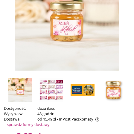
Dostępność:
duża ilość
Wysyłka w:
48 godzin
Dostawa:
od 15,49 zł
- InPost Paczkomaty
sprawdź formy dostawy
Cena nie zawiera ewentualnych kosztów płatności