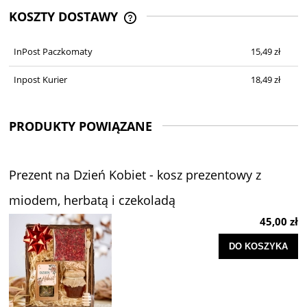
KOSZTY DOSTAWY
CENA NIE ZAWIERA EWENTUALNYCH
KOSZTÓW PŁATNOŚCI
InPost Paczkomaty
15,49 zł
Inpost Kurier
18,49 zł
PRODUKTY POWIĄZANE
Prezent na Dzień Kobiet - kosz prezentowy z
miodem, herbatą i czekoladą
45,00 zł
DO KOSZYKA