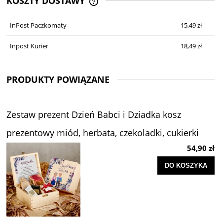
KOSZTY DOSTAWY
CENA NIE ZAWIERA EWENTUALNYCH
KOSZTÓW PŁATNOŚCI
InPost Paczkomaty
15,49 zł
Inpost Kurier
18,49 zł
PRODUKTY POWIĄZANE
Zestaw prezent Dzień Babci i Dziadka kosz
prezentowy miód, herbata, czekoladki, cukierki
54,90 zł
DO KOSZYKA