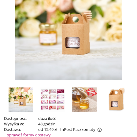
Dostępność:
duża ilość
Wysyłka w:
48 godzin
Dostawa:
od 15,49 zł
- InPost Paczkomaty
sprawdź formy dostawy
Cena nie zawiera ewentualnych kosztów płatności