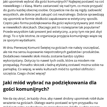
Jaki upominek wybrać dla gości komunijnych? Najlepiej postawić na coś
niewielkiego i z klasą. Warto zastanowić się nad tym, co może przypaść
do gustu każdej obecnej osobie. Oczywiście nie da się nigdy zadowolić
wszystkich, ale dobrze jest zakupić coś neutralnego. Dobrze sprawdzają
się upominki w formie słodkości zapakowane w estetyczny sposób.
Często jako forma podziękowania dla gości wykorzystywany jest miód
w niewielkich słoiczkach. Dlaczego jest to rozwiązanie tak popularne?
Przede wszystkim taki prezent jest estetyczny, a przy tym nie jest zbyt
drogi. To o tyle istotne, że organizacja przyjęcia komunijnego wiąże się
ze sporymi wydatkami.
W dniu Pierwszej Komunii Świętej na gościach nie należy oszczędzać,
ale nie ma sensu kupowanie niepotrzebnych gadżetów i produktów.
Dodatkowo niewielki słoik miodu zostanie bardzo szybko
wykorzystany. Dotyczy to nawet tych osób, które za miodem nie
przepadają. Ponadto słoiczek z ładną etykietą zostawić można sobie na
pamiątkę. Co więcej, w wielu kulturach miód to symbol obfitości i
szczęścia. Czego chcieć więcej?
Jaki miód wybrać na podziękowania dla
gości komunijnych?
Nie da się ukryć, że każdy chce, aby nawet drobny upominek robił duże
wrażenie na gościach. Dlatego warto postawić w tym przypadku na
miód naturalny pochodzący ze sprawdzonego źródła. Ludzie zawsze