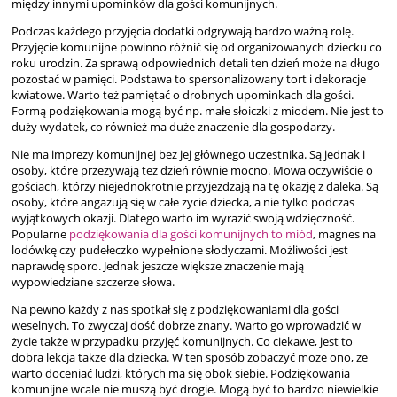
między innymi upominków dla gości komunijnych.
Podczas każdego przyjęcia dodatki odgrywają bardzo ważną rolę.
Przyjęcie komunijne powinno różnić się od organizowanych dziecku co
roku urodzin. Za sprawą odpowiednich detali ten dzień może na długo
pozostać w pamięci. Podstawa to spersonalizowany tort i dekoracje
kwiatowe. Warto też pamiętać o drobnych upominkach dla gości.
Formą podziękowania mogą być np. małe słoiczki z miodem. Nie jest to
duży wydatek, co również ma duże znaczenie dla gospodarzy.
Nie ma imprezy komunijnej bez jej głównego uczestnika. Są jednak i
osoby, które przeżywają też dzień równie mocno. Mowa oczywiście o
gościach, którzy niejednokrotnie przyjeżdżają na tę okazję z daleka. Są
osoby, które angażują się w całe życie dziecka, a nie tylko podczas
wyjątkowych okazji. Dlatego warto im wyrazić swoją wdzięczność.
Popularne
podziękowania dla gości komunijnych to miód
, magnes na
lodówkę czy pudełeczko wypełnione słodyczami. Możliwości jest
naprawdę sporo. Jednak jeszcze większe znaczenie mają
wypowiedziane szczerze słowa.
Na pewno każdy z nas spotkał się z podziękowaniami dla gości
weselnych. To zwyczaj dość dobrze znany. Warto go wprowadzić w
życie także w przypadku przyjęć komunijnych. Co ciekawe, jest to
dobra lekcja także dla dziecka. W ten sposób zobaczyć może ono, że
warto doceniać ludzi, których ma się obok siebie. Podziękowania
komunijne wcale nie muszą być drogie. Mogą być to bardzo niewielkie