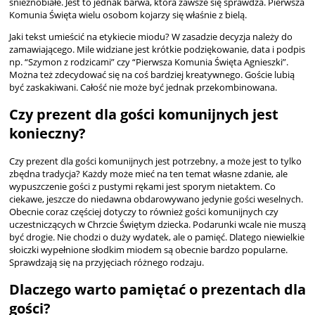
śnieżnobiałe. Jest to jednak barwa, która zawsze się sprawdza. Pierwsza
Komunia Święta wielu osobom kojarzy się właśnie z bielą.
Jaki tekst umieścić na etykiecie miodu? W zasadzie decyzja należy do
zamawiającego. Mile widziane jest krótkie podziękowanie, data i podpis
np. “Szymon z rodzicami” czy “Pierwsza Komunia Święta Agnieszki”.
Można też zdecydować się na coś bardziej kreatywnego. Goście lubią
być zaskakiwani. Całość nie może być jednak przekombinowana.
Czy prezent dla gości komunijnych jest
konieczny?
Czy prezent dla gości komunijnych jest potrzebny, a może jest to tylko
zbędna tradycja? Każdy może mieć na ten temat własne zdanie, ale
wypuszczenie gości z pustymi rękami jest sporym nietaktem. Co
ciekawe, jeszcze do niedawna obdarowywano jedynie gości weselnych.
Obecnie coraz częściej dotyczy to również gości komunijnych czy
uczestniczących w Chrzcie Świętym dziecka. Podarunki wcale nie muszą
być drogie. Nie chodzi o duży wydatek, ale o pamięć. Dlatego niewielkie
słoiczki wypełnione słodkim miodem są obecnie bardzo popularne.
Sprawdzają się na przyjęciach różnego rodzaju.
Dlaczego warto pamiętać o prezentach dla
gości?