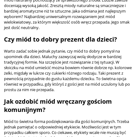
doceniają wysoką jakość. Zresztą miody naturalne są smaczniejsze i
bardziej aromatyczne niż te sztuczne. Jaka odmiana jest najlepszym
wyborem? Najbardziej uniwersalnym rozwiązaniem jest miód
wielokwiatowy, za którym większość osób wręcz przepada. Jego smak
jest dość neutralny.
Czy miód to dobry prezent dla dzieci?
Warto zadać sobie jednak pytanie, czy miód to dobry pomysł na
upominek dla dzieci. Maluchy zazwyczaj wolą słodycze w bardziej
tradycyjnej formie. Na szczęście jest rozwiązanie z tej sytuacji. W
słoiczku na miód umieścić można bowiem równie dobrze np. kolorowe
żelki, migdały w lukrze czy cukierki różnego rodzaju. Taki prezent z
pewnością przypadnie do gustu każdemu dziecku. To świetna opcja
również w przypadku, gdy któryś z gości jest na miód uczulony lub po
prostu za nim nie przepada.
Jak ozdobić miód wręczany gościom
komunijnym?
Miód to świetna forma podziękowania dla gości komunijnych. Trzeba
jednak pamiętać o odpowiedniej etykiecie. Możliwości jest w tym
przypadku całkiem sporo. Co ciekawe, etykiety wcale nie muszą być