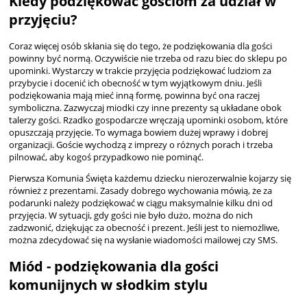
Kiedy podziękować gościom za udział w
przyjęciu?
Coraz więcej osób skłania się do tego, że podziękowania dla gości
powinny być normą. Oczywiście nie trzeba od razu biec do sklepu po
upominki. Wystarczy w trakcie przyjęcia podziękować ludziom za
przybycie i docenić ich obecność w tym wyjątkowym dniu. Jeśli
podziękowania mają mieć inną formę, powinna być ona raczej
symboliczna. Zazwyczaj miodki czy inne prezenty są układane obok
talerzy gości. Rzadko gospodarcze wręczają upominki osobom, które
opuszczają przyjęcie. To wymaga bowiem dużej wprawy i dobrej
organizacji. Goście wychodzą z imprezy o różnych porach i trzeba
pilnować, aby kogoś przypadkowo nie pominąć.
Pierwsza Komunia Święta każdemu dziecku nierozerwalnie kojarzy się
również z prezentami. Zasady dobrego wychowania mówią, że za
podarunki należy podziękować w ciągu maksymalnie kilku dni od
przyjęcia. W sytuacji, gdy gości nie było dużo, można do nich
zadzwonić, dziękując za obecność i prezent. Jeśli jest to niemożliwe,
można zdecydować się na wysłanie wiadomości mailowej czy SMS.
Miód - podziękowania dla gości
komunijnych w słodkim stylu