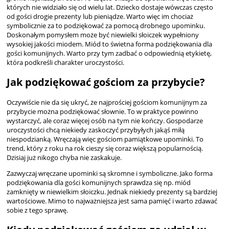
których nie widziało się od wielu lat. Dziecko dostaje wówczas często
od gości drogie prezenty lub pieniądze. Warto więc im chociaż
symbolicznie za to podziękować za pomocą drobnego upominku.
Doskonałym pomysłem może być niewielki słoiczek wypełniony
wysokiej jakości miodem. Miód to świetna forma podziękowania dla
gości komunijnych. Warto przy tym zadbać o odpowiednią etykietę,
która podkreśli charakter uroczystości.
Jak podziękować gościom za przybycie?
Oczywiście nie da się ukryć, że najprościej gościom komunijnym za
przybycie można podziękować słownie. To w praktyce powinno
wystarczyć, ale coraz więcej osób na tym nie kończy. Gospodarze
uroczystości chcą niekiedy zaskoczyć przybyłych jakąś miłą
niespodzianką. Wręczają więc gościom pamiątkowe upominki. To
trend, który z roku na rok cieszy się coraz większą popularnością.
Dzisiaj już nikogo chyba nie zaskakuje.
Zazwyczaj wręczane upominki są skromne i symboliczne. Jako forma
podziękowania dla gości komunijnych sprawdza się np. miód
zamknięty w niewielkim słoiczku. Jednak niekiedy prezenty są bardziej
wartościowe. Mimo to najważniejsza jest sama pamięć i warto zdawać
sobie z tego sprawę.