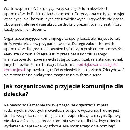
Warto wspomnieć, że tradycja wręczania gościom niewielkich
upominków do Polski dotarła z zachodu. Dotyczy ona nie tylko przyjęć
weselnych, ale i komunijnych czy urodzinowych. Oczywiście nie jest to
obowiązek, ale nie da się ukryć, że drobny prezent to miły gest, który
każdy powinien docenić.
Organizacja przyjęcia komunijnego to spory koszt, ale nie jest to tak
duży wydatek, jak w przypadku wesela. Dlatego zakup drobnych
upominków dla gości nie powinien być dużym problemem. Oczywiście
Pierwsza Komunia Święta jest imprezą bez alkoholu. Dlatego
miniaturowe domowe nalewki tutaj odrzucić trzeba na starcie. Jednak
innych możliwości nie brakuje. Jako forma
podziękowania dla gości
komunijnych
sprawdza się miód w niewielkich słoiczkach. Zdecydować
się można też na praktyczne magnesy np. w formie serca.
Jak zorganizować przyjęcie komunijne dla
dziecka?
Na pewno zdajesz sobie sprawę z tego, że organizacja imprez
rodzinnych, nawet tych niewielkich, to spore wyzwanie. Trudno jest
dopiąć wszystko na ostatni guzik, nie zapominając o niczym. Sprawy
nie ułatwia fakt, że Pierwsza Komunia Święta to dla każdego dziecka
wydarzenie naprawdę wyjątkowe. Nie można tego dnia pominąć