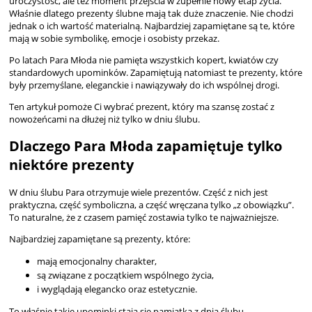
uroczystość, ale też moment przejścia w zupełnie nowy etap życia.
Właśnie dlatego
prezenty ślubne
mają tak duże znaczenie. Nie chodzi
jednak o ich wartość materialną. Najbardziej zapamiętane są te, które
mają w sobie symbolikę, emocje i osobisty przekaz.
Po latach Para Młoda nie pamięta wszystkich kopert, kwiatów czy
standardowych upominków. Zapamiętują natomiast te prezenty, które
były przemyślane, eleganckie i nawiązywały do ich wspólnej drogi.
Ten artykuł pomoże Ci wybrać prezent, który ma szansę zostać z
nowożeńcami na dłużej niż tylko w dniu ślubu.
Dlaczego Para Młoda zapamiętuje tylko
niektóre prezenty
W dniu ślubu Para otrzymuje wiele prezentów. Część z nich jest
praktyczna, część symboliczna, a część wręczana tylko „z obowiązku”.
To naturalne, że z czasem pamięć zostawia tylko te najważniejsze.
Najbardziej zapamiętane są prezenty, które:
mają emocjonalny charakter,
są związane z początkiem wspólnego życia,
i wyglądają elegancko oraz estetycznie.
To właśnie takie upominki stają się pamiątką z dnia ślubu.