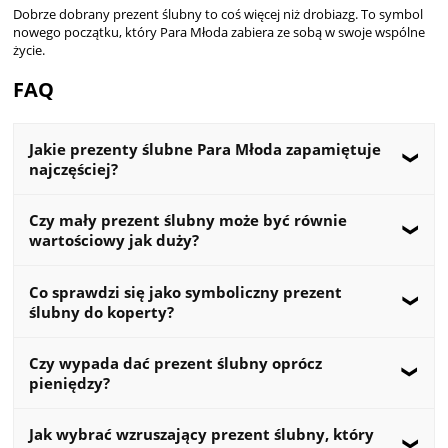
Dobrze dobrany prezent ślubny to coś więcej niż drobiazg. To symbol
nowego początku, który Para Młoda zabiera ze sobą w swoje wspólne
życie.
FAQ
Jakie prezenty ślubne Para Młoda zapamiętuje
najczęściej?
Najbardziej zapamiętywane są prezenty symboliczne i praktyczne.
Czy mały prezent ślubny może być równie
Świetnie sprawdzają się
kubki z nadrukiem dla Pary Młodej
,
wartościowy jak duży?
eleganckie
zestawy prezentowe dla nowożeńców
oraz kreatywne
niezbędniki małżeńskie
.
Tak, bardzo często to właśnie drobne prezenty mają największą
Co sprawdzi się jako symboliczny prezent
wartość sentymentalną. Para Młoda zapamiętuje gest, pomysł i
ślubny do koperty?
estetykę, a nie tylko cenę prezentu.
Dobrym wyborem są
kubki ślubne z nadrukiem
,
zestawy
Czy wypada dać prezent ślubny oprócz
prezentowe dla nowożeńców
oraz
niezbędniki małżeńskie
. To
pieniędzy?
prezenty, które wyglądają elegancko i stanowią piękny dodatek do
koperty.
Oczywiście. Coraz więcej osób wręcza Parze Młodej
kopertę z
Jak wybrać wzruszający prezent ślubny, który
pieniędzmi
oraz drobny, symboliczny upominek. Dzięki temu