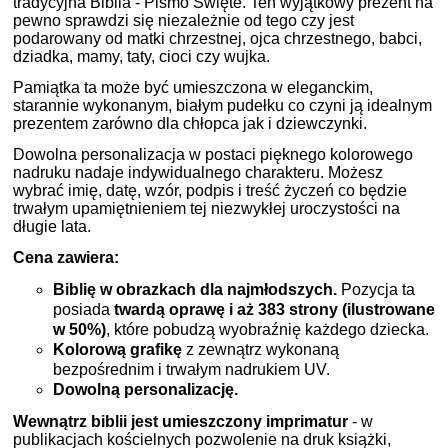
tradycyjna Biblia - Pismo Święte. Ten wyjątkowy prezent na
pewno sprawdzi się niezależnie od tego czy jest
podarowany od matki chrzestnej, ojca chrzestnego, babci,
dziadka, mamy, taty, cioci czy wujka.
Pamiątka ta może być umieszczona w eleganckim,
starannie wykonanym, białym pudełku co czyni ją idealnym
prezentem zarówno dla chłopca jak i dziewczynki.
Dowolna personalizacja w postaci pięknego kolorowego
nadruku nadaje indywidualnego charakteru. Możesz
wybrać imię, datę, wzór, podpis i treść życzeń co będzie
trwałym upamiętnieniem tej niezwykłej uroczystości na
długie lata.
Cena zawiera:
Biblię w obrazkach dla najmłodszych.
Pozycja ta
posiada
twardą oprawę i aż 383 strony (ilustrowane
w 50%)
, które pobudzą wyobraźnię każdego dziecka.
Kolorową grafikę
z zewnątrz wykonaną
bezpośrednim i trwałym nadrukiem UV.
Dowolną personalizację.
Wewnątrz biblii jest umieszczony imprimatur
- w
publikacjach kościelnych pozwolenie na druk książki,