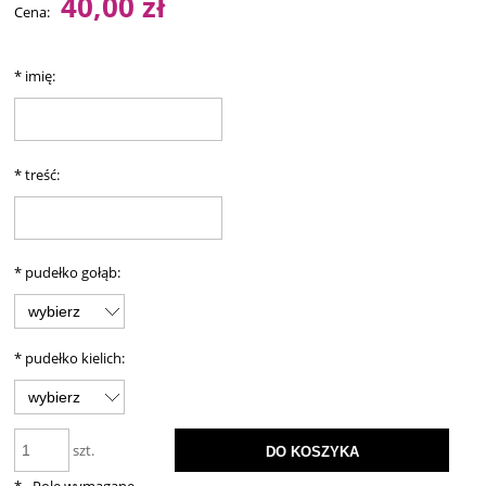
40,00 zł
Cena:
*
imię:
*
treść:
*
pudełko gołąb:
*
pudełko kielich:
szt.
DO KOSZYKA
*
- Pole wymagane