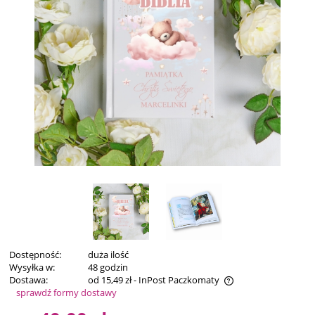
Dostępność:
duża ilość
Wysyłka w:
48 godzin
Dostawa:
od 15,49 zł
- InPost Paczkomaty
sprawdź formy dostawy
Cena nie zawiera ewentualnych kosztów płatności