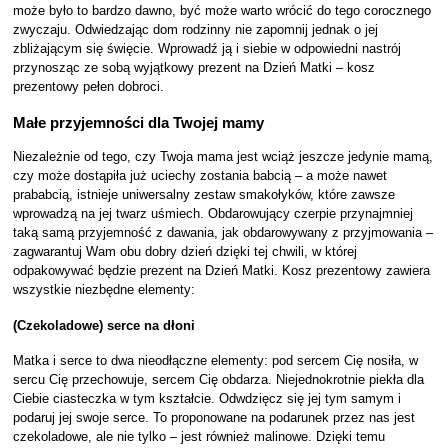
może było to bardzo dawno, być może warto wrócić do tego corocznego
zwyczaju. Odwiedzając dom rodzinny nie zapomnij jednak o jej
zbliżającym się święcie. Wprowadź ją i siebie w odpowiedni nastrój
przynosząc ze sobą wyjątkowy prezent na Dzień Matki – kosz
prezentowy pełen dobroci.
Małe przyjemności dla Twojej mamy
Niezależnie od tego, czy Twoja mama jest wciąż jeszcze jedynie mamą,
czy może dostąpiła już uciechy zostania babcią – a może nawet
prababcią, istnieje uniwersalny zestaw smakołyków, które zawsze
wprowadzą na jej twarz uśmiech. Obdarowujący czerpie przynajmniej
taką samą przyjemność z dawania, jak obdarowywany z przyjmowania –
zagwarantuj Wam obu dobry dzień dzięki tej chwili, w której
odpakowywać będzie prezent na Dzień Matki. Kosz prezentowy zawiera
wszystkie niezbędne elementy:
(Czekoladowe) serce na dłoni
Matka i serce to dwa nieodłączne elementy: pod sercem Cię nosiła, w
sercu Cię przechowuje, sercem Cię obdarza. Niejednokrotnie piekła dla
Ciebie ciasteczka w tym kształcie. Odwdzięcz się jej tym samym i
podaruj jej swoje serce. To proponowane na podarunek przez nas jest
czekoladowe, ale nie tylko – jest również malinowe. Dzięki temu