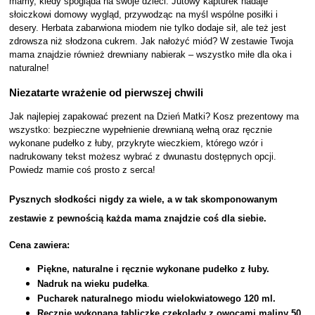
mamy, kiedy spogląda na swoje dzieci. Jutowy kapturek nadaje
słoiczkowi domowy wygląd, przywodząc na myśl wspólne posiłki i
desery. Herbata zabarwiona miodem nie tylko dodaje sił, ale też jest
zdrowsza niż słodzona cukrem. Jak nałożyć miód? W zestawie Twoja
mama znajdzie również drewniany nabierak – wszystko miłe dla oka i
naturalne!
Niezatarte wrażenie od pierwszej chwili
Jak najlepiej zapakować prezent na Dzień Matki? Kosz prezentowy ma
wszystko: bezpieczne wypełnienie drewnianą wełną oraz ręcznie
wykonane pudełko z łuby, przykryte wieczkiem, którego wzór i
nadrukowany tekst możesz wybrać z dwunastu dostępnych opcji.
Powiedz mamie coś prosto z serca!
Pysznych słodkości nigdy za wiele, a w tak skomponowanym
zestawie z pewnością każda mama znajdzie coś dla siebie.
Cena zawiera:
Piękne, naturalne i ręcznie wykonane pudełko z łuby.
Nadruk na wieku pudełka
.
Pucharek naturalnego miodu wielokwiatowego 120 ml
.
Ręcznie wykonaną tabliczkę czekolady z owocami maliny 50