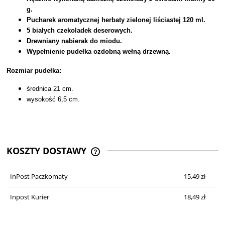
g.
Pucharek aromatycznej herbaty zielonej liściastej 120 ml.
5 białych czekoladek deserowych.
Drewniany nabierak do miodu.
Wypełnienie pudełka ozdobną wełną drzewną.
Rozmiar pudełka:
średnica 21 cm
.
wysokość 6,5 cm.
KOSZTY DOSTAWY
CENA NIE ZAWIERA EWENTUALNYCH
KOSZTÓW PŁATNOŚCI
InPost Paczkomaty
15,49 zł
Inpost Kurier
18,49 zł