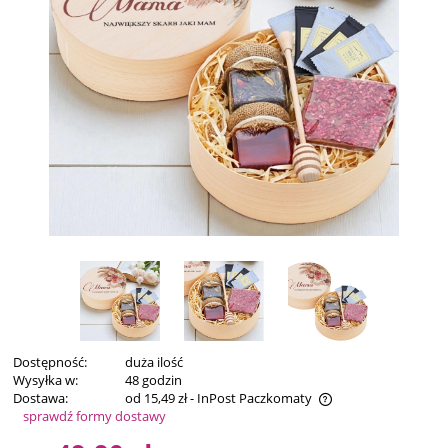
Dostępność:
duża ilość
Wysyłka w:
48 godzin
Dostawa:
od 15,49 zł
- InPost Paczkomaty
sprawdź formy dostawy
Cena nie zawiera ewentualnych kosztów płatności