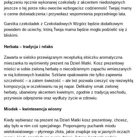
połączeniu ręcznie wykonanej czekolady z akcentem niedostępnych
jeszcze o tej porze roku owoców wzbogacisz codzienność Twojej mamy
o cenne doświadczenia i przywołasz wspomnienia poprzedniego lata.
Garstka czekoladek z Czekoladowych Wzgórz będzie dodatkowym
powodem do uciechy, którą Twoja mama będzie mogła podzielić się z
bliskimi.
Herbata – tradycja i relaks
Zawarta w sielsko przewiązanym recepturką słoiczku aromatyczna
mieszanka to wyśmienity prezent na Dzień Matki. Kosz prezentowy
mieści w sobie zieloną herbatę o niecodziennym zapachu wmieszanych
w nią kolorowych kwiatów. Szklane opakowanie nie tylko zapewnia
szczelność – a zatem świeżość – ale też pozwala cieszyć się niezwykłą
kompozycją w oczekiwaniu na jej napar. Delikatny smak zielonej
herbaty, ubarwiony akcentem kwietnym, zgodnie z tradycją wschodu,
przyniesie odprężenie oraz wydłuży życie w zdrowiu.
Miodek – kwintesencja wiosny
Kiedy wybierasz na prezent na Dzień Matki kosz prezentowy, chcesz,
aby było w nim coś specjalnego. Proponujemy pucharek miodu
wielokwiatowego – płynnego złota, jakie znajduje się w jasnych oczach