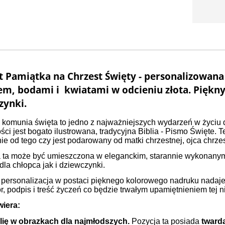
t Pamiątka na Chrzest Święty - personalizowana 
em, bodami i kwiatami w odcieniu złota
. Piękn
zynki.
 komunia święta to jedno z najważniejszych wydarzeń w życiu d
ści jest bogato ilustrowana, tradycyjna Biblia - Pismo Święte.
ie od tego czy jest podarowany od matki chrzestnej, ojca chrzes
 ta może być umieszczona w eleganckim, starannie wykonanym,
la chłopca jak i dziewczynki.
personalizacja w postaci pięknego kolorowego nadruku nadaje
r, podpis i treść życzeń co będzie trwałym upamiętnieniem tej ni
iera:
lię w obrazkach dla najmłodszych.
Pozycja ta posiada
twardą