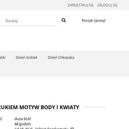
ZAREJESTRUJ SIĘ
ZALOGUJ SIĘ
Koszyk:
(pusty)
tki
Dzień Kobiet
Dzień Chłopaka
DRUKIEM MOTYW BODY I KWIATY
ć:
duża ilość
:
48 godzin