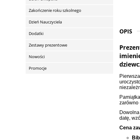
Zakończenie roku szkolnego
Dzień Nauczyciela
OPIS
Dodatki
Zestawy prezentowe
Prezen
imieni
Nowości
dziewc
Promocje
Pierwsza
uroczysto
niezależn
Pamiątka
zarówno d
Dowolna 
datę, wzó
Cena zaw
Bib