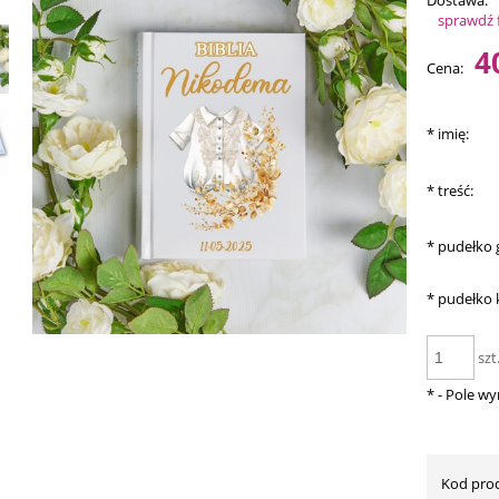
Dostawa:
sprawdź 
Ce
4
Cena:
pł
*
imię:
*
treść:
*
pudełko 
*
pudełko k
szt
*
- Pole w
Kod pro