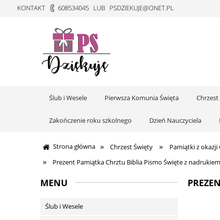
KONTAKT
608534045
LUB
PSDZIEKUJE@ONET.PL
Ślub i Wesele
Pierwsza Komunia Święta
Chrzest
Zakończenie roku szkolnego
Dzień Nauczyciela
»
»
Strona główna
Chrzest Święty
Pamiątki z okazji
»
Prezent Pamiątka Chrztu Biblia Pismo Święte z nadrukie
MENU
PREZEN
Ślub i Wesele