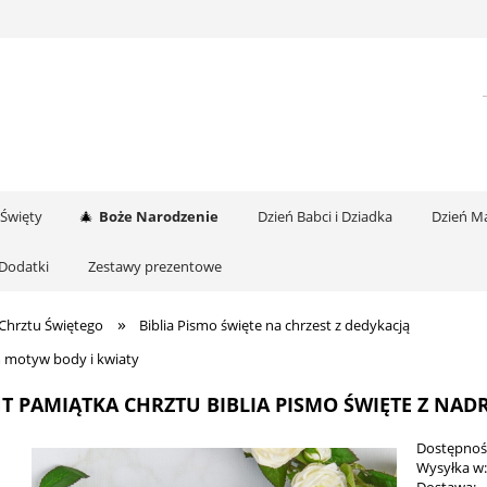
 Święty
Boże Narodzenie
Dzień Babci i Dziadka
Dzień Ma
Dodatki
Zestawy prezentowe
»
 Chrztu Świętego
Biblia Pismo święte na chrzest z dedykacją
m motyw body i kwiaty
T PAMIĄTKA CHRZTU BIBLIA PISMO ŚWIĘTE Z NA
Dostępnoś
Wysyłka w