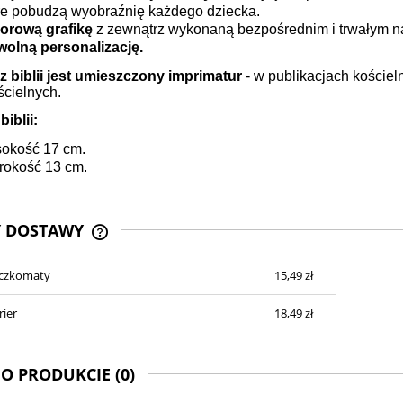
re pobudzą wyobraźnię każdego dziecka.
orową grafikę
z zewnątrz wykonaną bezpośrednim i trwałym n
olną personalizację.
 biblii jest umieszczony imprimatur
- w publikacjach kościel
ścielnych.
iblii:
okość 17 cm.
rokość 13 cm.
Y DOSTAWY
aczkomaty
15,49 zł
CENA NIE ZAWIERA EWENTUALNYCH
KOSZTÓW PŁATNOŚCI
rier
18,49 zł
 O PRODUKCIE (0)