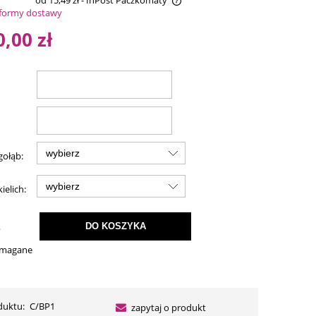
od 15,49 zł
- InPost Paczkomaty
formy dostawy
na nie zawiera ewentualnych kosztów
0,00 zł
atności
gołąb:
ielich:
.
DO KOSZYKA
ymagane
duktu:
C/BP1
zapytaj o produkt