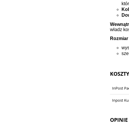
któ
Kol
Dow
Wewnątrz
władz ko
Rozmiar b
wys
sze
KOSZT
InPost P
Inpost Ku
OPINIE