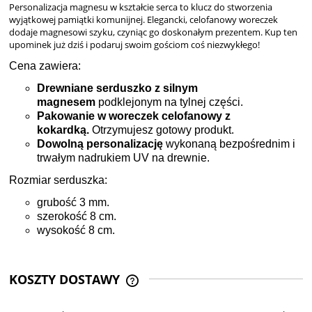
Personalizacja magnesu w kształcie serca to klucz do stworzenia
wyjątkowej pamiątki komunijnej. Elegancki, celofanowy woreczek
dodaje magnesowi szyku, czyniąc go doskonałym prezentem. Kup ten
upominek już dziś i podaruj swoim gościom coś niezwykłego!
Cena zawiera:
Drewniane serduszko z silnym
magnesem
podklejonym na tylnej części.
Pakowanie w woreczek celofanowy z
kokardką.
Otrzymujesz gotowy produkt.
Dowolną personalizację
wykonaną bezpośrednim i
trwałym nadrukiem UV na drewnie.
Rozmiar serduszka:
grubość 3 mm.
szerokość 8 cm.
wysokość 8 cm.
KOSZTY DOSTAWY
CENA NIE ZAWIERA EWENTUALNYCH
KOSZTÓW PŁATNOŚCI