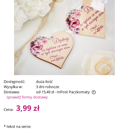
Dostępność:
duża ilość
Wysyłka w:
3 dni robocze
Dostawa:
od 15,49 zł
- InPost Paczkomaty
sprawdź formy dostawy
Cena nie zawiera ewentualnych kosztów płatności
3,99 zł
Cena:
*
tekst na serce: