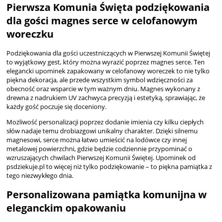
Pierwsza Komunia Święta podziękowania
dla gości magnes serce w celofanowym
woreczku
Podziękowania dla gości uczestniczących w Pierwszej Komunii Świętej
to wyjątkowy gest, który można wyrazić poprzez magnes serce. Ten
elegancki upominek zapakowany w celofanowy woreczek to nie tylko
piękna dekoracja, ale przede wszystkim symbol wdzięczności za
obecność oraz wsparcie w tym ważnym dniu. Magnes wykonany z
drewna z nadrukiem UV zachwyca precyzją i estetyką, sprawiając, że
każdy gość poczuje się doceniony.
Możliwość personalizacji poprzez dodanie imienia czy kilku ciepłych
słów nadaje temu drobiazgowi unikalny charakter. Dzięki silnemu
magnesowi, serce można łatwo umieścić na lodówce czy innej
metalowej powierzchni, gdzie będzie codziennie przypominać o
wzruszających chwilach Pierwszej Komunii Świętej. Upominek od
psdziekuje.pl to więcej niż tylko podziękowanie – to piękna pamiątka z
tego niezwykłego dnia.
Personalizowana pamiątka komunijna w
eleganckim opakowaniu