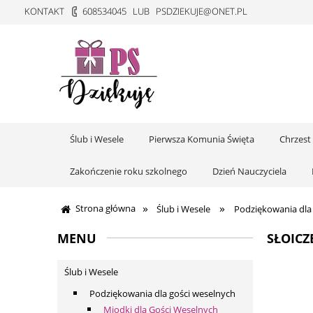
KONTAKT
608534045
LUB
PSDZIEKUJE@ONET.PL
Ślub i Wesele
Pierwsza Komunia Święta
Chrzest
Zakończenie roku szkolnego
Dzień Nauczyciela
»
»
Strona główna
Ślub i Wesele
Podziękowania dla
MENU
SŁOICZ
Ślub i Wesele
Podziękowania dla gości weselnych
Miodki dla Gości Weselnych