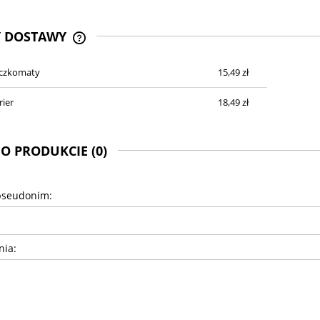
Y DOSTAWY
aczkomaty
15,49 zł
CENA NIE ZAWIERA EWENTUALNYCH
KOSZTÓW PŁATNOŚCI
rier
18,49 zł
 O PRODUKCIE (0)
pseudonim:
nia: