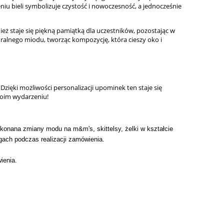
niu bieli symbolizuje czystość i nowoczesność, a jednocześnie
eż staje się piękną pamiątką dla uczestników, pozostając w
ralnego miodu, tworząc kompozycję, która cieszy oko i
zięki możliwości personalizacji upominek ten staje się
woim wydarzeniu!
onana zmiany modu na m&m's, skittelsy, żelki w kształcie
gach podczas realizacji zamówienia.
ienia.