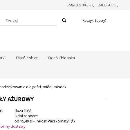
ZAREJESTRUJ SIĘ
ZALOGUJ SIĘ
Koszyk:
(pusty)
tki
Dzień Kobiet
Dzień Chłopaka
 podziękowania dla gości, miód, miodek
IAŁY AŻUROWY
ć:
duża ilość
:
3 dni robocze
od 15,49 zł
- InPost Paczkomaty
formy dostawy