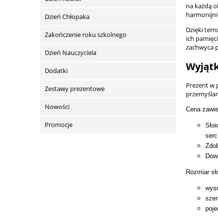
na każdą o
harmonijni
Dzień Chłopaka
Dzięki tem
Zakończenie roku szkolnego
ich pamięc
zachwyca p
Dzień Nauczyciela
Wyjątk
Dodatki
Prezent w 
Zestawy prezentowe
przemyślan
Nowości
Cena zawie
Promocje
Słoi
serc
Zdob
Dowo
Rozmiar sł
wys
szer
poj