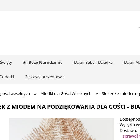
 Święty
Boże Narodzenie
Dzień Babci i Dziadka
Dzień Ma
Dodatki
Zestawy prezentowe
»
»
 gości weselnych
Miodki dla Gości Weselnych
Słoiczek z miodem -
EK Z MIODEM NA PODZIĘKOWANIA DLA GOŚCI - B
Dostępnoś
Wysyłka w
Dostawa:
sprawdź 