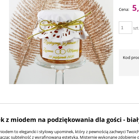
Ce
5
Cena:
pł
szt
Kod pro
ek z miodem na podziękowania dla gości - bia
 miodem to elegancki i stylowy upominek, który z pewnością zachwyci Twoich
 łącząc subtelność z wyrafinowaną estetyką. Misternie wykonane zdobienie 