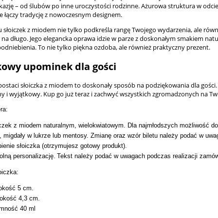
kazję – od ślubów po inne uroczystości rodzinne. Ażurowa struktura w odcie
e łączy tradycję z nowoczesnym designem.
u słoiczek z miodem nie tylko podkreśla rangę Twojego wydarzenia, ale równi
i na długo. Jego elegancka oprawa idzie w parze z doskonałym smakiem natu
odniebienia. To nie tylko piękna ozdoba, ale również praktyczny prezent.
owy upominek dla gości
postaci słoiczka z miodem to doskonały sposób na podziękowania dla gości. D
y i wyjątkowy. Kup go już teraz i zachwyć wszystkich zgromadzonych na T
ra:
czek z miodem naturalnym, wielokwiatowym. Dla najmłodszych możliwość dok
, migdały w lukrze lub mentosy.
Zmianę oraz wzór biletu należy podać w uwa
ienie słoiczka
(otrzymujesz gotowy produkt).
lną personalizację.
Tekst należy podać w uwagach podczas realizacji zamów
oiczka:
okość 5 cm.
okość 4,3 cm.
emność 40 ml