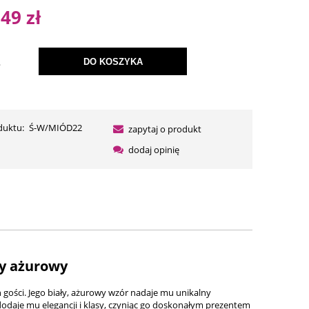
na nie zawiera ewentualnych kosztów
,49 zł
atności
.
DO KOSZYKA
duktu:
Ś-W/MIÓD22
zapytaj o produkt
dodaj opinię
ły ażurowy
 gości. Jego biały, ażurowy wzór nadaje mu unikalny
dodaje mu elegancji i klasy, czyniąc go doskonałym prezentem