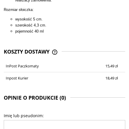
realizacji zamówienia.
Rozmiar słoiczka:
wysokość 5 cm.
szerokość 4,3 cm.
pojemność 40 ml
KOSZTY DOSTAWY
CENA NIE ZAWIERA EWENTUALNYCH
KOSZTÓW PŁATNOŚCI
InPost Paczkomaty
15,49 zł
Inpost Kurier
18,49 zł
OPINIE O PRODUKCIE (0)
Imię lub pseudonim: