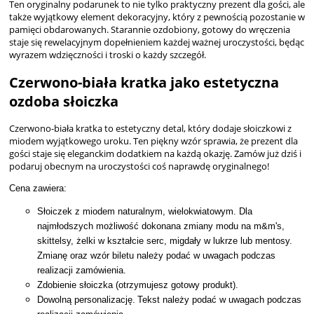
Ten oryginalny podarunek to nie tylko praktyczny prezent dla gości, ale
także wyjątkowy element dekoracyjny, który z pewnością pozostanie w
pamięci obdarowanych. Starannie ozdobiony, gotowy do wręczenia
staje się rewelacyjnym dopełnieniem każdej ważnej uroczystości, będąc
wyrazem wdzięczności i troski o każdy szczegół.
Czerwono-biała kratka jako estetyczna
ozdoba słoiczka
Czerwono-biała kratka to estetyczny detal, który dodaje słoiczkowi z
miodem wyjątkowego uroku. Ten piękny wzór sprawia, że prezent dla
gości staje się eleganckim dodatkiem na każdą okazję. Zamów już dziś i
podaruj obecnym na uroczystości coś naprawdę oryginalnego!
Cena zawiera:
Słoiczek z miodem naturalnym, wielokwiatowym. Dla
najmłodszych możliwość dokonana zmiany modu na m&m's,
skittelsy, żelki w kształcie serc, migdały w lukrze lub mentosy.
Zmianę oraz wzór biletu należy podać w uwagach podczas
realizacji zamówienia.
Zdobienie słoiczka
(otrzymujesz gotowy produkt).
Dowolną personalizację.
Tekst należy podać w uwagach podczas