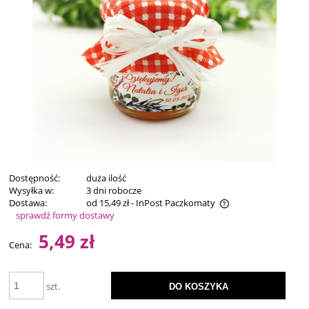
Dostępność:
duża ilość
Wysyłka w:
3 dni robocze
Dostawa:
od 15,49 zł
- InPost Paczkomaty
sprawdź formy dostawy
Cena nie zawiera ewentualnych kosztów płatności
5,49 zł
Cena:
szt.
DO KOSZYKA