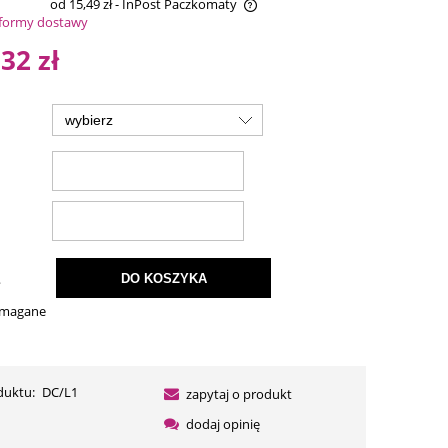
od 15,49 zł
- InPost Paczkomaty
formy dostawy
na nie zawiera ewentualnych kosztów
,32 zł
atności
.
DO KOSZYKA
ymagane
duktu:
DC/L1
zapytaj o produkt
dodaj opinię