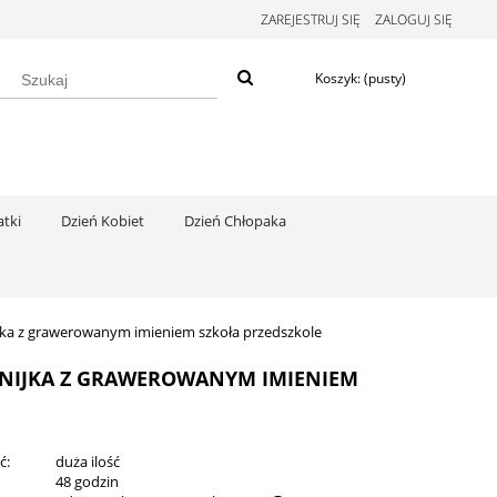
ZAREJESTRUJ SIĘ
ZALOGUJ SIĘ
Koszyk:
(pusty)
tki
Dzień Kobiet
Dzień Chłopaka
jka z grawerowanym imieniem szkoła przedszkole
INIJKA Z GRAWEROWANYM IMIENIEM
ć:
duża ilość
:
48 godzin