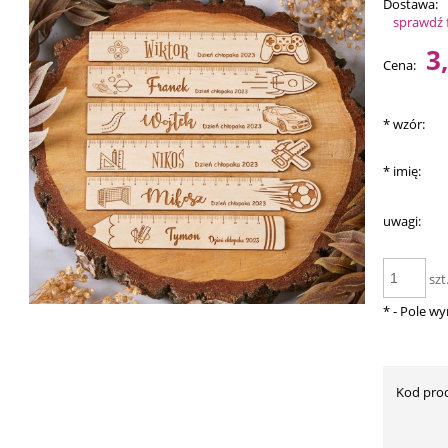
Dostawa:
sprawdź 
Ce
3
Cena:
pł
*
wzór:
*
imię:
uwagi:
szt
*
- Pole w
Kod pro