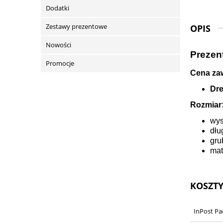
Dodatki
Zestawy prezentowe
OPIS
Nowości
Prezen
Promocje
Cena zaw
Dre
Rozmiar
wys
dłu
gru
mat
KOSZT
InPost P