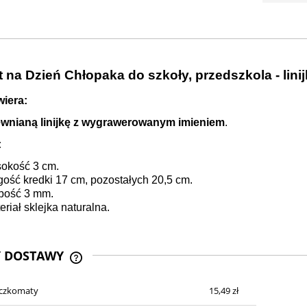
t na Dzień Chłopaka do szkoły, przedszkola - lin
iera:
wnianą linijkę z wygrawerowanym imieniem
.
:
okość 3 cm.
gość kredki 17 cm, pozostałych 20,5 cm.
bość 3 mm.
eriał sklejka naturalna.
Y DOSTAWY
aczkomaty
15,49 zł
CENA NIE ZAWIERA EWENTUALNYCH
KOSZTÓW PŁATNOŚCI