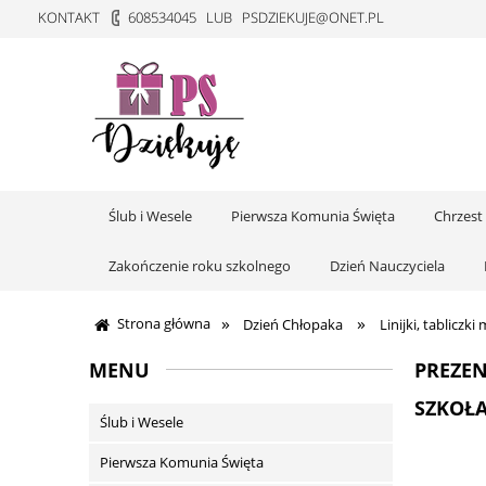
KONTAKT
608534045
LUB
PSDZIEKUJE@ONET.PL
Ślub i Wesele
Pierwsza Komunia Święta
Chrzest
Zakończenie roku szkolnego
Dzień Nauczyciela
»
»
Strona główna
Dzień Chłopaka
Linijki, tabliczk
MENU
PREZE
SZKOŁA
Ślub i Wesele
Pierwsza Komunia Święta