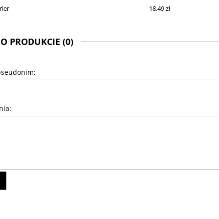
rier
18,49 zł
 O PRODUKCIE (0)
pseudonim:
nia: