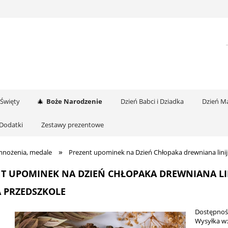
 Święty
Boże Narodzenie
Dzień Babci i Dziadka
Dzień Ma
Dodatki
Zestawy prezentowe
»
i mnożenia, medale
Prezent upominek na Dzień Chłopaka drewniana lini
NT UPOMINEK NA DZIEŃ CHŁOPAKA DREWNIANA L
 PRZEDSZKOLE
Dostępnoś
Wysyłka w