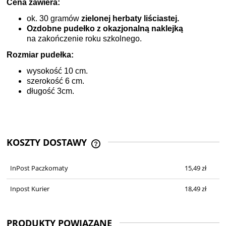
Cena zawiera:
ok. 30 gramów
zielonej herbaty liściastej.
Ozdobne pudełko z okazjonalną naklejką
na zakończenie roku szkolnego.
Rozmiar pudełka:
wysokość 10 cm.
szerokość 6 cm.
długość 3cm.
KOSZTY DOSTAWY
CENA NIE ZAWIERA EWENTUALNYCH
KOSZTÓW PŁATNOŚCI
InPost Paczkomaty
15,49 zł
Inpost Kurier
18,49 zł
PRODUKTY POWIĄZANE