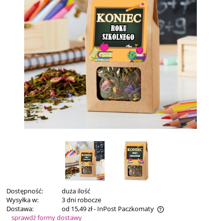
Dostępność:
duża ilość
Wysyłka w:
3 dni robocze
Dostawa:
od 15,49 zł
- InPost Paczkomaty
sprawdź formy dostawy
Cena nie zawiera ewentualnych kosztów płatności