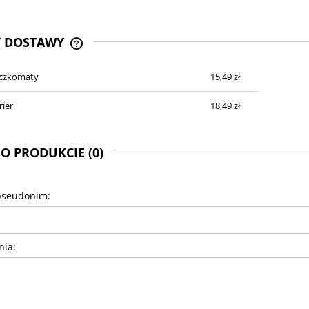
Y DOSTAWY
aczkomaty
15,49 zł
CENA NIE ZAWIERA EWENTUALNYCH
KOSZTÓW PŁATNOŚCI
rier
18,49 zł
 O PRODUKCIE (0)
pseudonim:
nia: