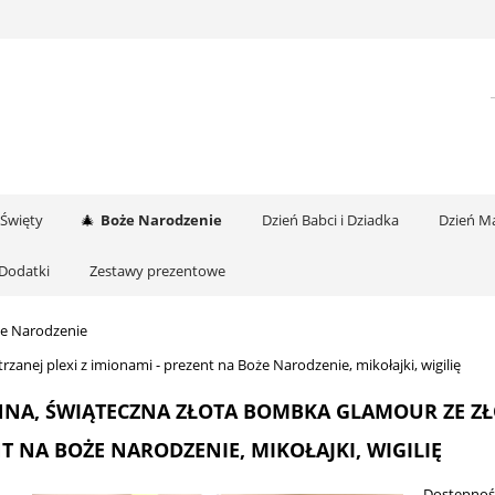
 Święty
Boże Narodzenie
Dzień Babci i Dziadka
Dzień Ma
Dodatki
Zestawy prezentowe
e Narodzenie
rzanej plexi z imionami - prezent na Boże Narodzenie, mikołajki, wigilię
NA, ŚWIĄTECZNA ZŁOTA BOMBKA GLAMOUR ZE ZŁOT
T NA BOŻE NARODZENIE, MIKOŁAJKI, WIGILIĘ
Dostępnoś