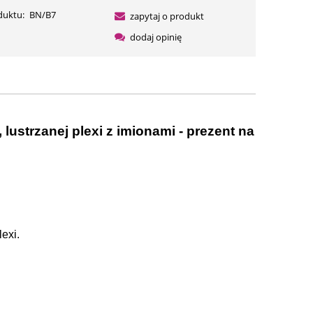
duktu:
BN/B7
zapytaj o produkt
dodaj opinię
lustrzanej plexi z imionami - prezent na
lexi.