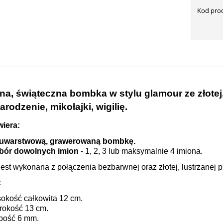
Kod pro
a, świąteczna bombka w stylu glamour ze złotej, 
rodzenie, mikołajki, wigilię.
iera:
uwarstwową, grawerowaną bombkę
.
bór dowolnych imion
- 1, 2, 3 lub maksymalnie 4 imiona
.
st wykonana z połączenia bezbarwnej oraz złotej, lustrzanej p
:
okość całkowita 12 cm.
rokość 13 cm.
bość 6 mm.