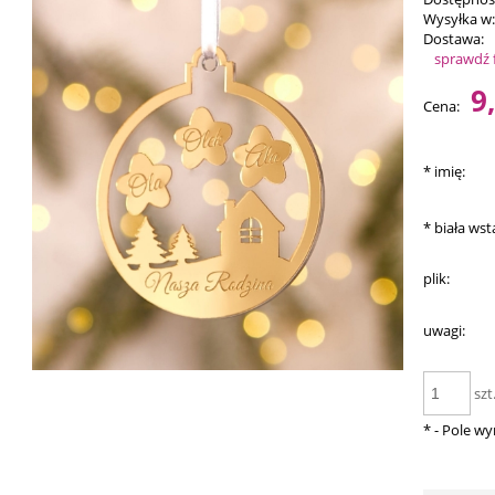
Wysyłka w
Dostawa:
sprawdź 
Ce
9
Cena:
pł
*
imię:
*
biała wst
plik:
uwagi:
szt
*
- Pole w