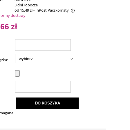
:
3 dni robocze
od 15,49 zł
- InPost Paczkomaty
formy dostawy
na nie zawiera ewentualnych kosztów
,66 zł
atności
ążka:
.
DO KOSZYKA
ymagane