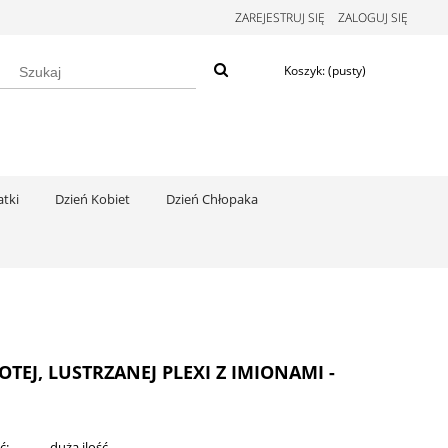
ZAREJESTRUJ SIĘ
ZALOGUJ SIĘ
Koszyk:
(pusty)
tki
Dzień Kobiet
Dzień Chłopaka
EJ, LUSTRZANEJ PLEXI Z IMIONAMI -
ć:
duża ilość