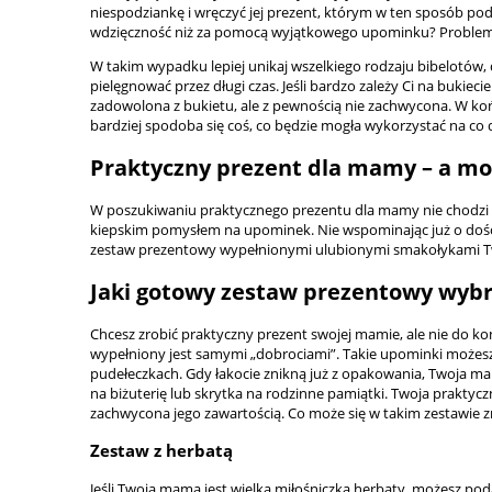
niespodziankę i wręczyć jej prezent, którym w ten sposób podzi
wdzięczność niż za pomocą wyjątkowego upominku? Probleme
W takim wypadku lepiej unikaj wszelkiego rodzaju bibelotów, d
pielęgnować przez długi czas. Jeśli bardzo zależy Ci na buki
zadowolona z bukietu, ale z pewnością nie zachwycona. W końc
bardziej spodoba się coś, co będzie mogła wykorzystać na co 
Praktyczny prezent dla mamy – a m
W poszukiwaniu praktycznego prezentu dla mamy nie chodzi o
kiepskim pomysłem na upominek. Nie wspominając już o dość
zestaw prezentowy wypełnionymi ulubionymi smakołykami 
Jaki gotowy zestaw prezentowy wybr
Chcesz zrobić praktyczny prezent swojej mamie, ale nie do k
wypełniony jest samymi „dobrociami”. Takie upominki możesz 
pudełeczkach. Gdy łakocie znikną już z opakowania, Twoja m
na biżuterię lub skrytka na rodzinne pamiątki. Twoja prak
zachwycona jego zawartością. Co może się w takim zestawie
Zestaw z herbatą
Jeśli Twoja mama jest wielką miłośniczką herbaty, możesz pod