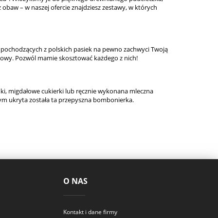
ez obaw – w naszej ofercie znajdziesz zestawy, w których
pochodzących z polskich pasiek na pewno zachwyci Twoją
ziowy. Pozwól mamie skosztować każdego z nich!
ki, migdałowe cukierki lub ręcznie wykonana mleczna
rym ukryta została ta przepyszna bombonierka.
O NAS
Kontakt i dane firmy