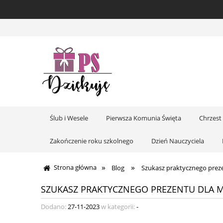
Ślub i Wesele
Pierwsza Komunia Święta
Chrzest
Zakończenie roku szkolnego
Dzień Nauczyciela
»
»
Strona główna
Blog
Szukasz praktycznego prez
SZUKASZ PRAKTYCZNEGO PREZENTU DLA M
Dodano:
27-11-2023
w kategorii:
-