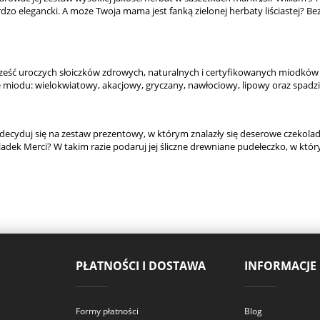
ardzo elegancki. A może Twoja mama jest fanką zielonej herbaty liściastej? B
ść uroczych słoiczków zdrowych, naturalnych i certyfikowanych miodków 
 miodu: wielokwiatowy, akacjowy, gryczany, nawłociowy, lipowy oraz spad
ecyduj się na zestaw prezentowy, w którym znalazły się deserowe czekolad
dek Merci? W takim razie podaruj jej śliczne drewniane pudełeczko, w któ
PŁATNOŚCI I DOSTAWA
INFORMACJE
Formy płatności
Blog