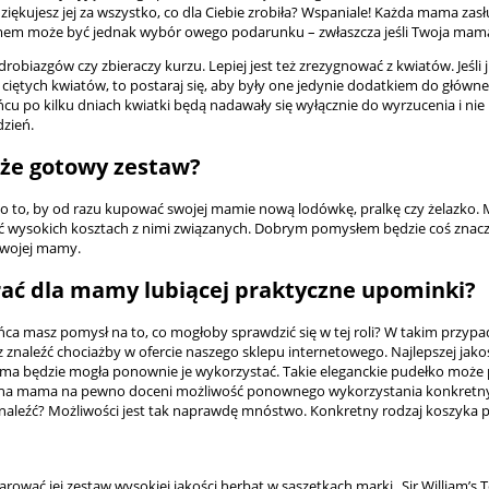
ękujesz jej za wszystko, co dla Ciebie zrobiła? Wspaniale! Każda mama zasług
m może być jednak wybór owego podarunku – zwłaszcza jeśli Twoja mama n
robiazgów czy zbieraczy kurzu. Lepiej jest też zrezygnować z kwiatów. Jeśli
ecie ciętych kwiatów, to postaraj się, aby były one jedynie dodatkiem do gł
u po kilku dniach kwiatki będą nadawały się wyłącznie do wyrzucenia i nie
dzień.
oże gotowy zestaw?
 to, by od razu kupować swojej mamie nową lodówkę, pralkę czy żelazko. M
 wysokich kosztach z nimi związanych. Dobrym pomysłem będzie coś znac
Twojej mamy.
ać dla mamy lubiącej praktyczne upominki?
ońca masz pomysł na to, co mogłoby sprawdzić się w tej roli? W takim przy
znaleźć chociażby w ofercie naszego sklepu internetowego. Najlepszej jako
ama będzie mogła ponownie je wykorzystać. Takie eleganckie pudełko może p
tyczna mama na pewno doceni możliwość ponownego wykorzystania konkretny
 znaleźć? Możliwości jest tak naprawdę mnóstwo. Konkretny rodzaj koszy
arować jej zestaw wysokiej jakości herbat w saszetkach marki „Sir William’s