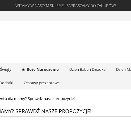
WITAMY W NASZYM SKLEPIE I ZAPRASZAMY DO ZAKUPÓW!
 Święty
Boże Narodzenie
Dzień Babci i Dziadka
Dzień Ma
Dodatki
Zestawy prezentowe
entu dla mamy? Sprawdź nasze propozycje!
AMY? SPRAWDŹ NASZE PROPOZYCJE!