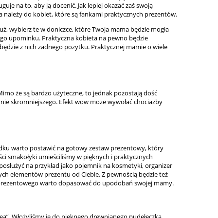
uje na to, aby ją docenić. Jak lepiej okazać zaś swoją
ależy do kobiet, które są fankami praktycznych prezentów.
 już, wybierz te w doniczce, które Twoja mama będzie mogła
ównego upominku. Praktyczna kobieta na pewno będzie
 będzie z nich żadnego pożytku. Praktycznej mamie o wiele
imo że są bardzo użyteczne, to jednak pozostają dość
znie skromniejszego. Efekt wow może wywołać chociażby
padku warto postawić na gotowy zestaw prezentowy, który
ści smakołyki umieściliśmy w pięknych i praktycznych
osłużyć na przykład jako pojemnik na kosmetyki, organizer
ch elementów prezentu od Ciebie. Z pewnością będzie też
ka prezentowego warto dopasować do upodobań swojej mamy.
 Tea”. Włożyliśmy je do pięknego drewnianego pudełeczka,