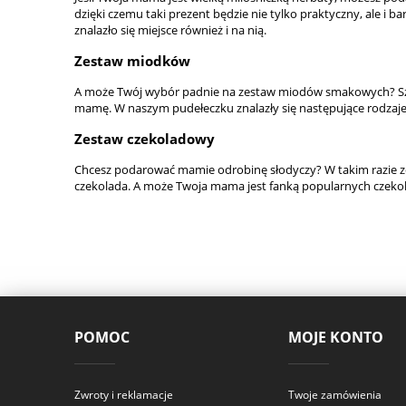
dzięki czemu taki prezent będzie nie tylko praktyczny, ale i b
znalazło się miejsce również i na nią.
Zestaw miodków
A może Twój wybór padnie na zestaw miodów smakowych? Sze
mamę. W naszym pudełeczku znalazły się następujące rodzaje
Zestaw czekoladowy
Chcesz podarować mamie odrobinę słodyczy? W takim razie zd
czekolada. A może Twoja mama jest fanką popularnych czekola
POMOC
MOJE KONTO
Zwroty i reklamacje
Twoje zamówienia