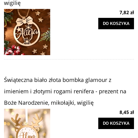
wigilię
7,82 zł
DO KOSZYKA
Świąteczna biało złota bombka glamour z
imieniem i złotymi rogami renifera - prezent na
Boże Narodzenie, mikołajki, wigilię
8,45 zł
DO KOSZYKA