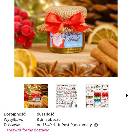
Dostępność:
duża ilość
Wysyłka w:
3 dni robocze
Dostawa:
od 15,49 zł
- InPost Paczkomaty
sprawdź formy dostawy
Cena nie zawiera ewentualnych kosztów płatności