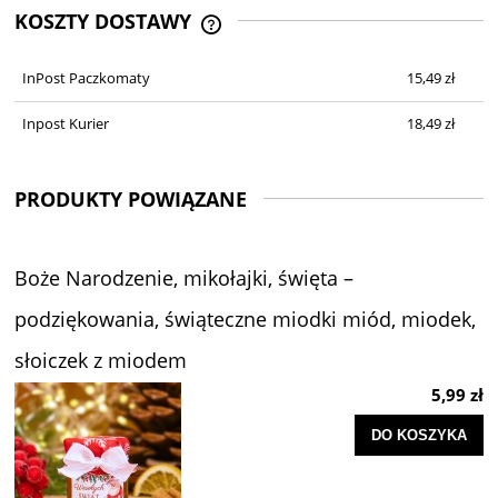
KOSZTY DOSTAWY
CENA NIE ZAWIERA EWENTUALNYCH
KOSZTÓW PŁATNOŚCI
InPost Paczkomaty
15,49 zł
Inpost Kurier
18,49 zł
PRODUKTY POWIĄZANE
Boże Narodzenie, mikołajki, święta –
podziękowania, świąteczne miodki miód, miodek,
słoiczek z miodem
5,99 zł
DO KOSZYKA